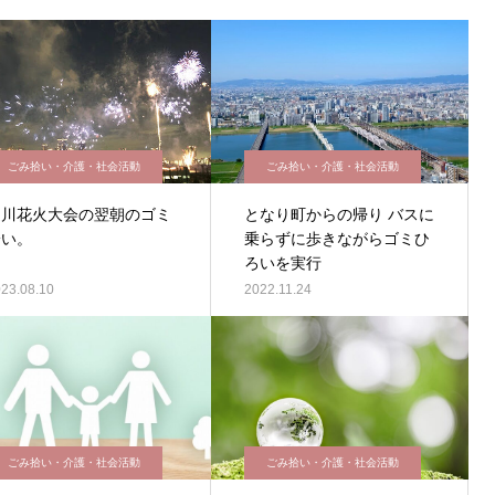
ごみ拾い・介護・社会活動
ごみ拾い・介護・社会活動
淀川花火大会の翌朝のゴミ
となり町からの帰り バスに
拾い。
乗らずに歩きながらゴミひ
ろいを実行
23.08.10
2022.11.24
ごみ拾い・介護・社会活動
ごみ拾い・介護・社会活動