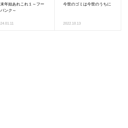
年末年始あれこれ１～フー
今世のゴミは今世のうちに
ドバンク～
24.01.11
2022.10.13