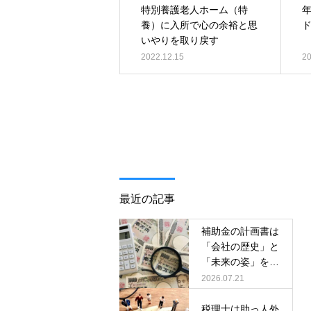
特別養護老人ホーム（特
養）に入所で心の余裕と思
いやりを取り戻す
2022.12.15
20
最近の記事
補助金の計画書は
「会社の歴史」と
「未来の姿」を表
すもの
2026.07.21
税理士は助っ人外