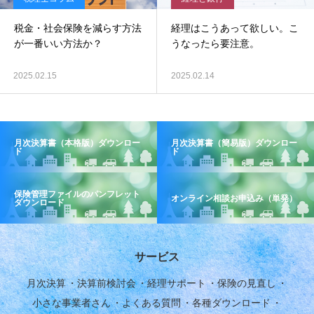
税金・社会保険を減らす方法
経理はこうあって欲しい。こ
が一番いい方法か？
うなったら要注意。
2025.02.15
2025.02.14
月次決算書（本格版）ダウンロー
月次決算書（簡易版）ダウンロー
ド
ド
保険管理ファイルのパンフレット
オンライン相談お申込み（単発）
ダウンロード
サービス
月次決算
決算前検討会
経理サポート
保険の見直し
小さな事業者さん
よくある質問
各種ダウンロード