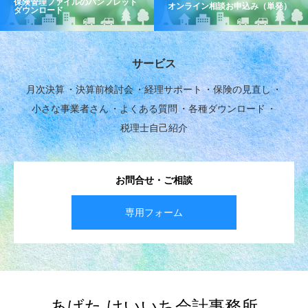
保険管理ファイルのパンフレット
オンライン相談お申込み（単発）
ダウンロード
サービス
月次決算
決算前検討会
経理サポート
保険の見直し
小さな事業者さん
よくある質問
各種ダウンロード
税理士自己紹介
お問合せ・ご相談
専用フォーム
あげた けいいち会計事務所