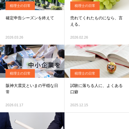
税理士の日常
税理士の日常
確定申告シーズンを終えて
売れてくれたものになら、言
える。
2026.03.26
2026.02.26
税理士の日常
税理士の日常
阪神大震災といまの平穏な日
試験に落ちる人に、よくある
常
口癖
2026.01.17
2025.12.15