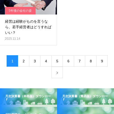
5年後の会社の姿
経営は経験がものを言うな
ら、若手経営者はどうすれば
いい？
2025.11.14
1
2
3
4
5
6
7
8
9
月次決算書（本格版）ダウンロー
月次決算書（簡易版）ダウンロー
ド
ド