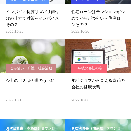
インボイス制度はズバリ値付
住宅ローンはテンションが冷
けの仕方で対策～インボイス
めてからがつらい～住宅ロー
その２
ンその２
2022.10.27
2022.10.20
ごみ拾い・介護・社会活動
5年後の会社の姿
今世のゴミは今世のうちに
年計グラフから見える直近の
会社の健康状態
2022.10.13
2022.10.06
月次決算書（本格版）ダウンロー
月次決算書（簡易版）ダウンロー