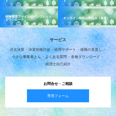
ド
ド
保険管理ファイルのパンフレット
オンライン相談お申込み（単発）
ダウンロード
サービス
月次決算
決算前検討会
経理サポート
保険の見直し
小さな事業者さん
よくある質問
各種ダウンロード
税理士自己紹介
お問合せ・ご相談
専用フォーム