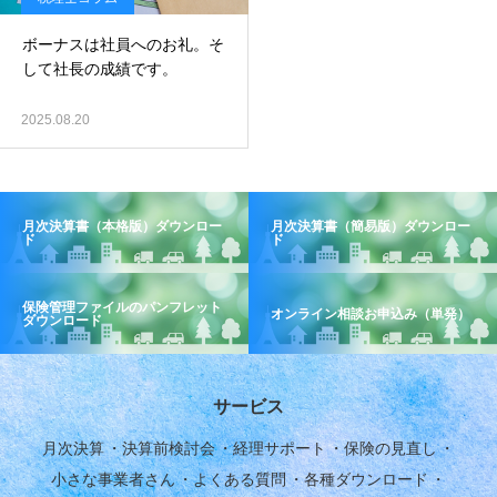
ボーナスは社員へのお礼。そ
して社長の成績です。
2025.08.20
月次決算書（本格版）ダウンロー
月次決算書（簡易版）ダウンロー
ド
ド
保険管理ファイルのパンフレット
オンライン相談お申込み（単発）
ダウンロード
サービス
月次決算
決算前検討会
経理サポート
保険の見直し
小さな事業者さん
よくある質問
各種ダウンロード