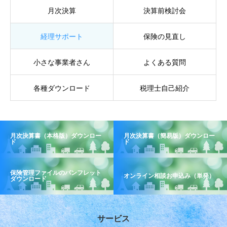
月次決算
決算前検討会
経理サポート
保険の見直し
小さな事業者さん
よくある質問
各種ダウンロード
税理士自己紹介
月次決算書（本格版）ダウンロー
月次決算書（簡易版）ダウンロー
ド
ド
保険管理ファイルのパンフレット
オンライン相談お申込み（単発）
ダウンロード
サービス