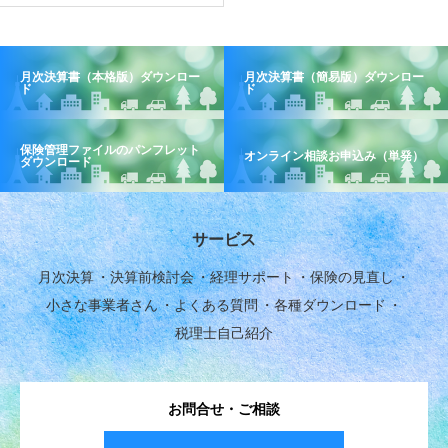
月次決算書（本格版）ダウンロー
月次決算書（簡易版）ダウンロー
ド
ド
保険管理ファイルのパンフレット
オンライン相談お申込み（単発）
ダウンロード
サービス
月次決算
決算前検討会
経理サポート
保険の見直し
小さな事業者さん
よくある質問
各種ダウンロード
税理士自己紹介
お問合せ・ご相談