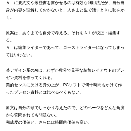
ＡＩに要約文や履歴書を書かせるのは有効な利用法だが、
自分自
身が内容を理解しておかないと、
人さまと生で話すときに恥をか
く。
原案は、あくまでも自分で考える。
それをＡＩが校正・編集す
る。
ＡＩは編集ライターであって、
ゴーストライターになってしまっ
てはいけない。
某デザイン系のAIは、わずか数分で
見事な装飾レイアウトのプレ
ゼン資料を作ってくれる。
美的センスに欠ける身の上が、PCソフト
で何十時間もかけて作
ったプレゼン資料とは
比べるべくもない。
原文は自分の頭でしっかり考えたので、
どのページをどんな角度
から質問されても問題ない。
完成度の価値と、さらには時間的価値も高い。