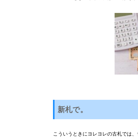
新札で。
こういうときに
ヨレヨレの古札では、