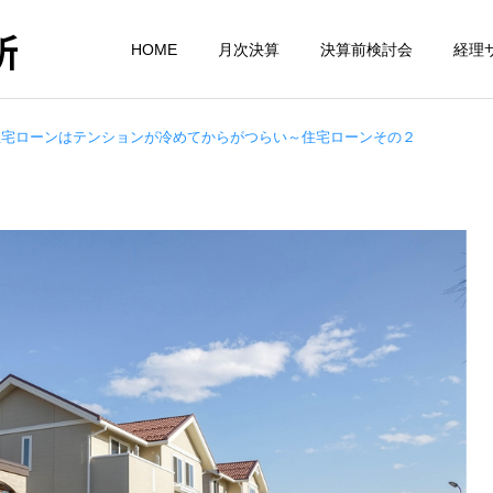
所
HOME
月次決算
決算前検討会
経理
住宅ローンはテンションが冷めてからがつらい～住宅ローンその２