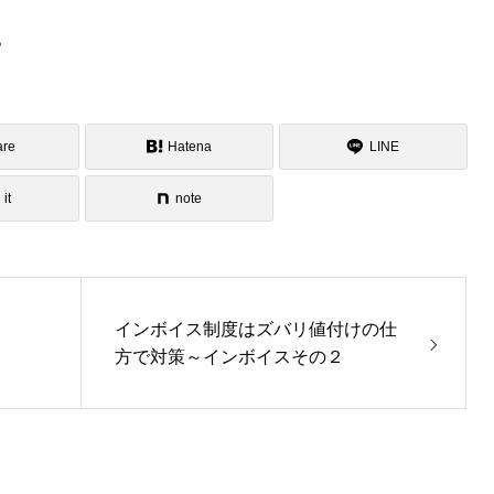
。
are
Hatena
LINE
 it
note
インボイス制度はズバリ値付けの仕
方で対策～インボイスその２