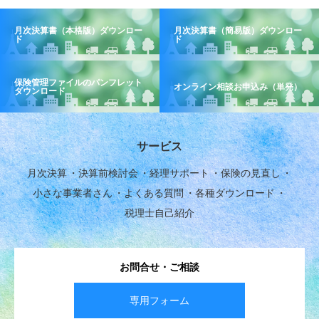
月次決算書（本格版）ダウンロー
月次決算書（簡易版）ダウンロー
ド
ド
保険管理ファイルのパンフレット
オンライン相談お申込み（単発）
ダウンロード
サービス
月次決算
決算前検討会
経理サポート
保険の見直し
小さな事業者さん
よくある質問
各種ダウンロード
税理士自己紹介
お問合せ・ご相談
専用フォーム